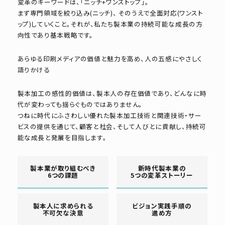
変革のキーワードは、「ニッチ+ワンストップ」。
まず専門領域を絞り込み(ニッチ)、 そのうえで全面対応(ワンスト
ップ)していくこと。それが、私たち製本業の持続可能な成長の方
向性であり基本戦略です。
あらゆる印刷メディアの価値と魅力を高め、人の五感にやさしく
語りかける
製本加工の感性的価値は、製本人の存在価値であり、どんなに時
代が変わっても揺らぐものではありません。
つねに時代にふさわしい優れた製本加工技術と関連技術・サー
ビスの提供を通じて、顧客と社会、そして人びとに貢献し、持続可
能な成長と発展を目指します。
製本業が取り組むべき
新時代製本業の
6つの課題
5つの変革ストーリー
製本人に求められる
ビジョン実践手順の
不可欠な決意
進め方