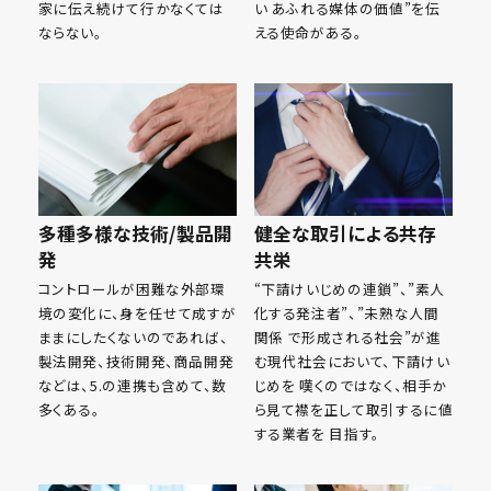
家に伝え続けて行かなくては
い あふれる媒体の価値”を伝
ならない。
える使命がある。
多種多様な技術/製品開
健全な取引による共存
発
共栄
コントロールが困難な外部環
“下請けいじめの連鎖”、”素人
境の変化に、身を任せて成すが
化する発注者”、”未熟な人間
ままにしたくないのであれば、
関係 で形成される社会”が進
製法開発、技術開発、商品開発
む現代社会において、下請けい
などは、5.の連携も含めて、数
じめを 嘆くのではなく、相手か
多くある。
ら見て襟を正して取引するに値
する業者を 目指す。